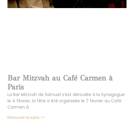
Bar Mitzvah au Café Carmen à
Paris
La Bar Mitzvah de Samuel s’est déroulée à la Synagogue
le 4 février, la fête a été organisée le 7 février au Café
Carmen à
Découvrir la suite >>