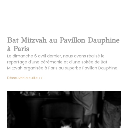
Bat Mitzvah au Pavillon Dauphine
à Paris
Le dimanche 6 avril dernier, nous avons réalisé le
reportage d’une cérémonie et d’une soirée de Bat
Mitzvah organisée à Paris au superbe Pavillon Dauphine.
Découvrir la suite >>