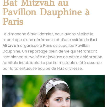
Bat Mitzvah au
Pavillon Dauphine à
Paris
Le dimanche 6 avril dernier, nous avons réalisé le
reportage d’une cérémonie et d’une soirée de
Bat
Mitzvah
organisée à Paris au superbe Pavillon
Dauphine. Un reportage plein de vie qui retranscrit
l’ambiance survoltée et joyeuse de cette célébration
familiale inoubliable. La partie musicale a été assurée
par la talentueuse équipe de Nuit d’Ivresse.