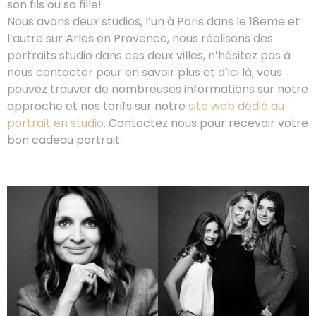
son fils ou sa fille!
Nous avons deux studios, l’un à Paris dans le 18eme et
l’autre sur Arles en Provence, nous réalisons des
portraits studio dans ces deux villes, n’hésitez pas à
nous contacter pour en savoir plus et d’ici là, vous
pouvez trouver de nombreuses informations sur notre
approche et nos tarifs sur notre
site web dédié au
portrait en studio
. Contactez nous pour recevoir votre
bon cadeau portrait.