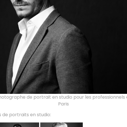
hotographe de portrait en studio pour les professionnels et
Paris
 de portraits en studio: