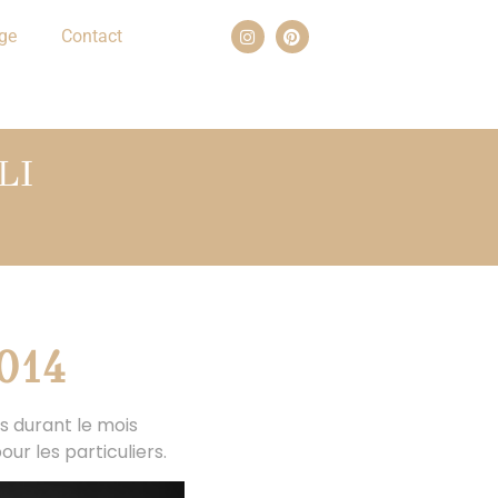
ge
Contact
LI
2014
s durant le mois
our les particuliers.