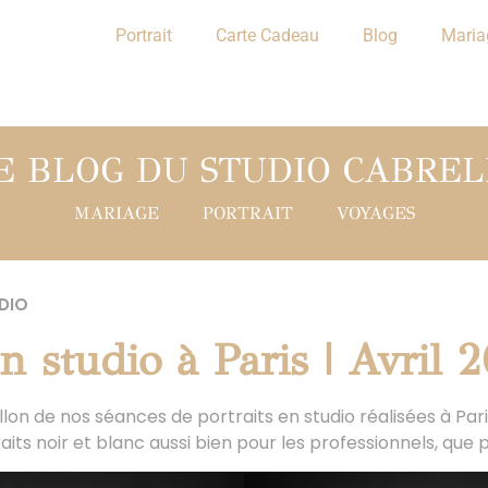
Portrait
Carte Cadeau
Blog
Maria
E BLOG DU STUDIO CABREL
MARIAGE
PORTRAIT
VOYAGES
DIO
en studio à Paris | Avril 
on de nos séances de portraits en studio réalisées à Pari
raits noir et blanc aussi bien pour les professionnels, que p