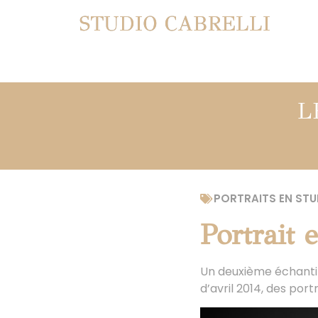
STUDIO CABRELLI
L
PORTRAITS EN STU
Portrait 
Un deuxième échantill
d’avril 2014, des port