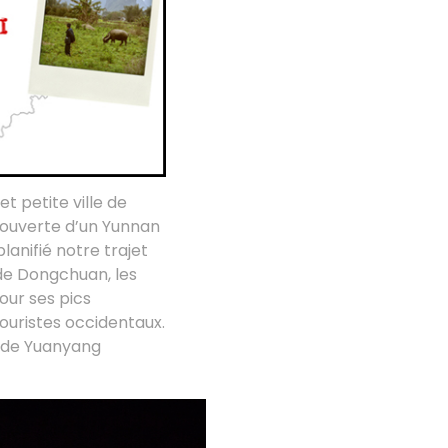
t petite ville de
écouverte d’un Yunnan
lanifié notre trajet
de Dongchuan, les
our ses pics
touristes occidentaux.
u de Yuanyang