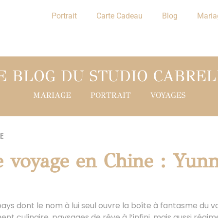
Portrait
Carte Cadeau
Blog
Maria
E BLOG DU STUDIO CABREL
MARIAGE
PORTRAIT
VOYAGES
E
e voyage en Chine : Yunn
s dont le nom à lui seul ouvre la boîte à fantasme du vo
nt culinaire, paysages de rêve à l’infini, mais aussi régime