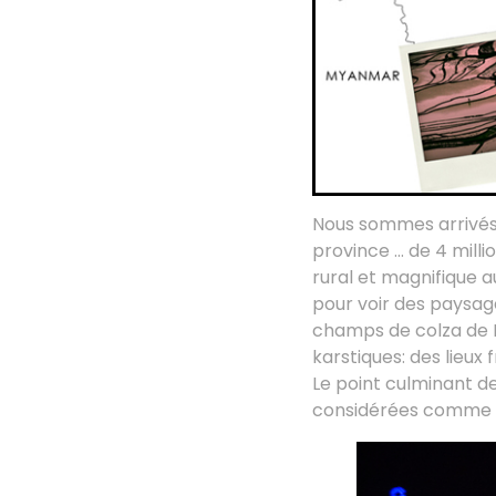
Nous sommes arrivés p
province … de 4 milli
rural et magnifique au
pour voir des paysag
champs de colza de L
karstiques: des lieux
Le point culminant de
considérées comme pa