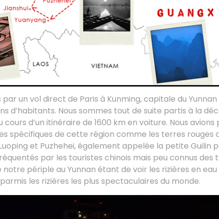
ar un vol direct de Paris à Kunming, capitale du Yunnan e
ons d’habitants. Nous sommes tout de suite partis à la d
 cours d’un itinéraire de 1600 km en voiture. Nous avions p
es spécifiques de cette région comme les terres rouges 
uoping et Puzhehei, également appelée la petite Guilin p
 fréquentés par les touristes chinois mais peu connus des 
 notre périple au Yunnan étant de voir les rizières en ea
rmis les rizières les plus spectaculaires du monde.