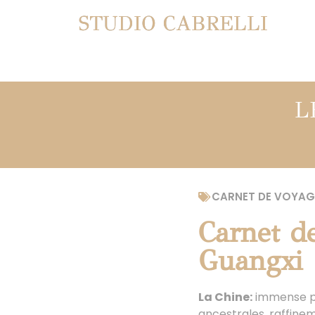
STUDIO CABRELLI
L
CARNET DE VOYAG
Carnet d
Guangxi
La Chine:
immense pay
ancestrales, raffineme