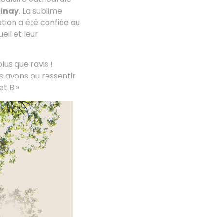
inay
. La sublime
ation a été confiée au
eil et leur
lus que ravis !
s avons pu ressentir
et B »