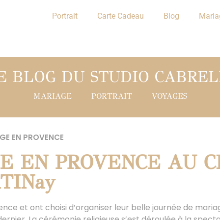
Portrait
Carte Cadeau
Blog
Maria
E BLOG DU STUDIO CABREL
MARIAGE
PORTRAIT
VOYAGES
GE EN PROVENCE
E EN PROVENCE AU 
TINay
ence et ont choisi d’organiser leur belle journée de mari
t dernier. La cérémonie religieuse s’est déroulée à la spec