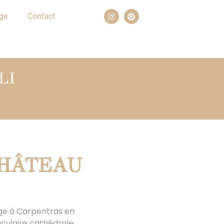
ge
Contact
LI
CHÂTEAU
age à Carpentras en
taculaire cathédrale