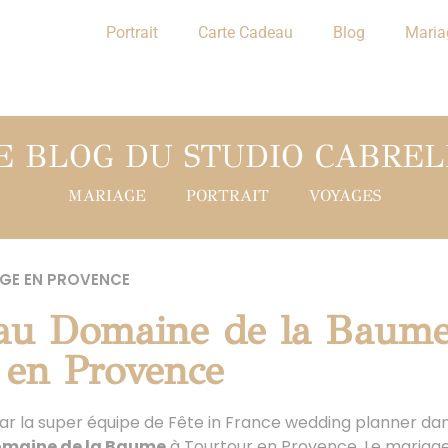
Portrait
Carte Cadeau
Blog
Maria
E BLOG DU STUDIO CABREL
MARIAGE
PORTRAIT
VOYAGES
GE EN PROVENCE
au Domaine de la Baume
 en Provence
 par la super équipe de Fête in France wedding planner da
omaine de la Baume
à Tourtour en Provence. Le mariage