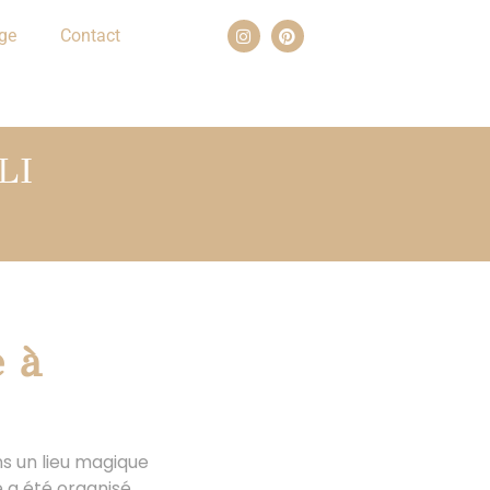
ge
Contact
LI
 à
ns un lieu magique
 a été organisé