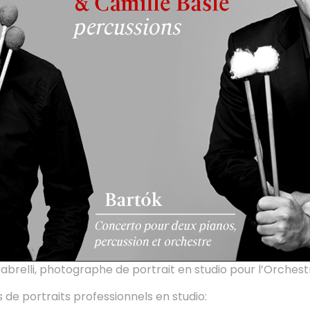
abrelli, photographe de portrait en studio pour l’Orchest
 de portraits professionnels en studio: