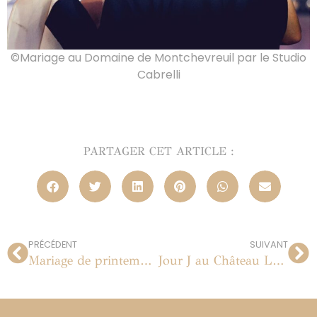
©Mariage au Domaine de Montchevreuil par le Studio
Cabrelli
PARTAGER CET ARTICLE :
PRÉCÉDENT
SUIVANT
Mariage de printemps au Pavillon de musique de la Comtesse du Barry
Jour J au Château La Tour Vaucros en Provence