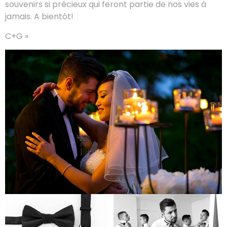
souvenirs si précieux qui feront partie de nos vies à
jamais. A bientôt!
C+G »