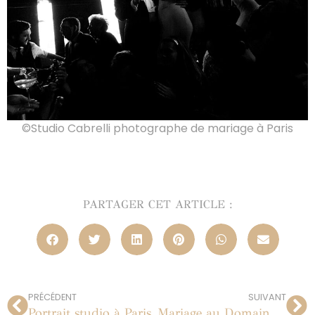
©Studio Cabrelli photographe de mariage à Paris
PARTAGER CET ARTICLE :
PRÉCÉDENT
SUIVANT
Portrait studio à Paris
Mariage au Domaine des Fontenelles