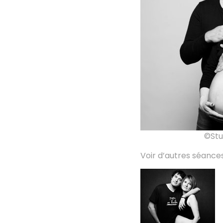
©Stu
Voir d’autres séance