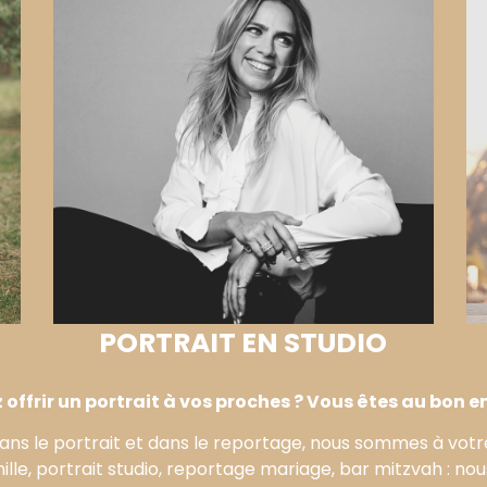
PORTRAIT EN STUDIO
offrir un portrait à vos proches ? Vous êtes au bon en
ans le portrait et dans le reportage, nous sommes à vo
lle, portrait studio, reportage mariage, bar mitzvah : nou