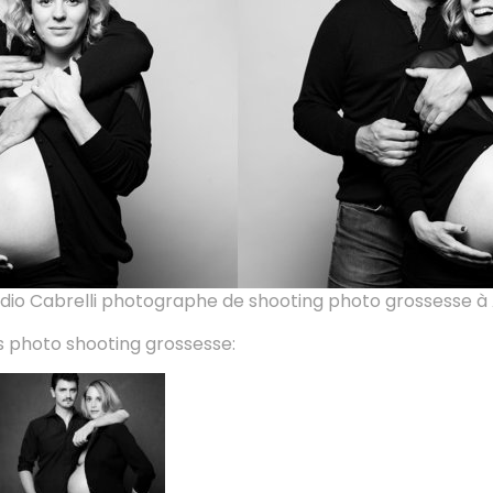
dio Cabrelli photographe de shooting photo grossesse à 
s photo shooting grossesse: