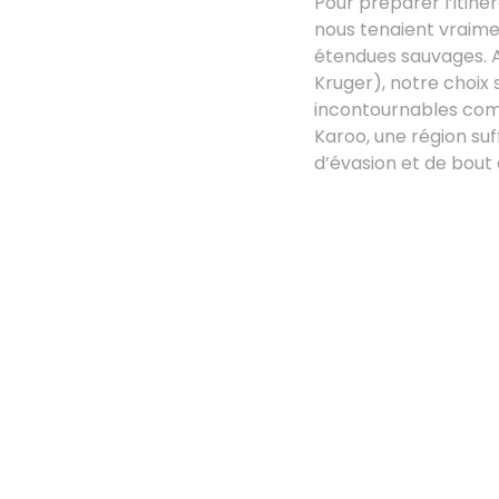
Pour préparer l’itiné
nous tenaient vraimen
étendues sauvages. A
Kruger), notre choix s
incontournables com
Karoo, une région su
d’évasion et de bou