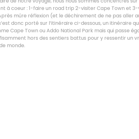
raire de notre voyage, nous nous sommes concentrés sur le
t à coeur : 1-faire un road trip 2-visiter Cape Town et 3
près mûre réflexion (et le déchirement de ne pas aller a
’est donc porté sur l’itinéraire ci-dessous, un itinéraire q
me Cape Town ou Addo National Park mais qui passe ég
ffisamment hors des sentiers battus pour y ressentir un v
t de monde.