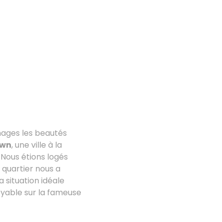
mages les beautés
own
, une ville à la
 Nous étions logés
e quartier nous a
 situation idéale
oyable sur la fameuse