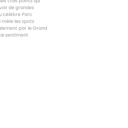
s trois points qui
-voir de grandes
u célèbre Parc
ui mêle les spots
alement par le Grand
rai sentiment