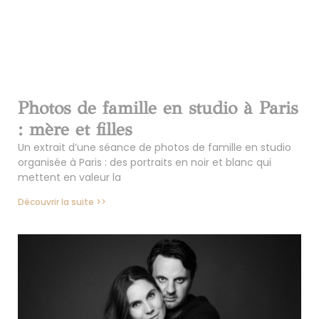
Photos de famille en studio à Paris
: mère et filles
Un extrait d’une séance de photos de famille en studio
organisée à Paris : des portraits en noir et blanc qui
mettent en valeur la
Découvrir la suite >>