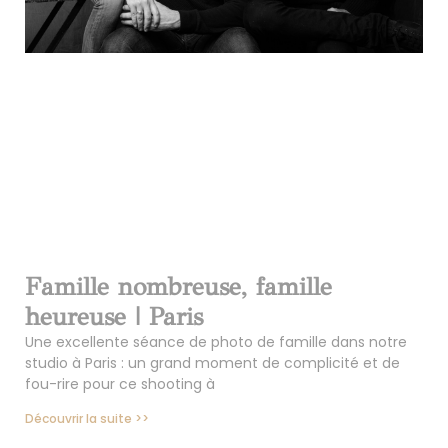
Famille nombreuse, famille
heureuse | Paris
Une excellente séance de photo de famille dans notre
studio à Paris : un grand moment de complicité et de
fou-rire pour ce shooting à
Découvrir la suite >>