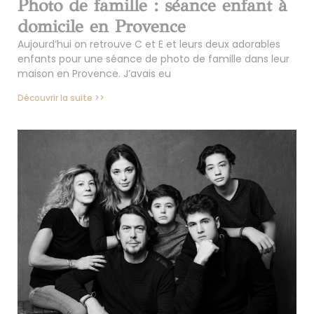
Photo de famille : séance enfant à
domicile en Provence
Aujourd’hui on retrouve C et E et leurs deux adorables
enfants pour une séance de photo de famille dans leur
maison en Provence. J’avais eu
Découvrir la suite >>