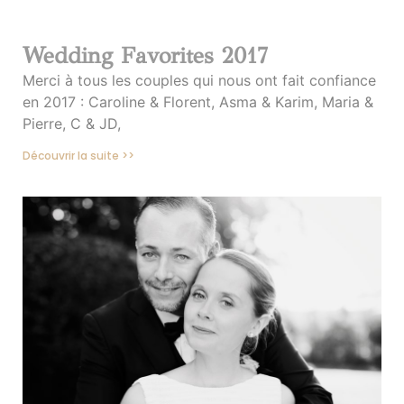
Wedding Favorites 2017
Merci à tous les couples qui nous ont fait confiance
en 2017 : Caroline & Florent, Asma & Karim, Maria &
Pierre, C & JD,
Découvrir la suite >>