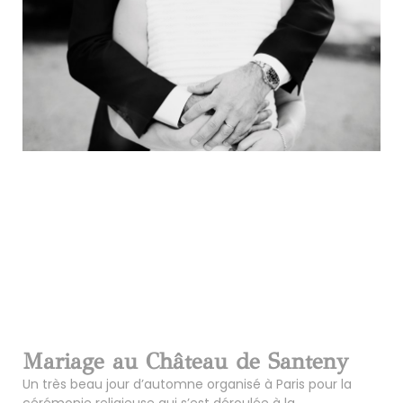
Mariage au Château de Santeny
Un très beau jour d’automne organisé à Paris pour la
cérémonie religieuse qui s’est déroulée à la